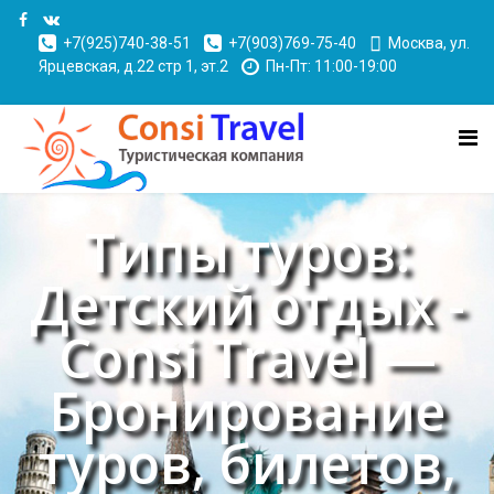
+7(925)740-38-51
+7(903)769-75-40
Москва, ул.
Ярцевская, д.22 стр 1, эт.2
Пн-Пт: 11:00-19:00
Типы туров:
Детский отдых -
Consi Travel —
Бронирование
туров, билетов,