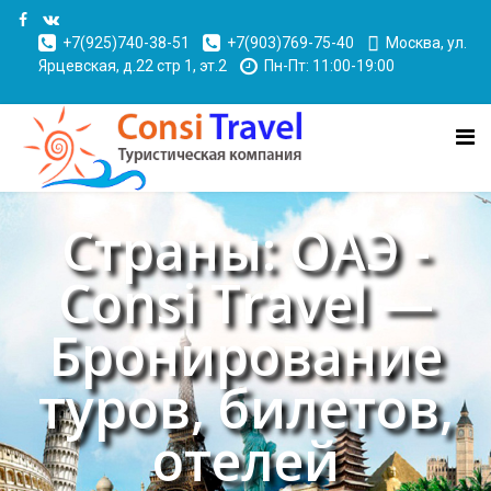
+7(925)740-38-51
+7(903)769-75-40
Москва, ул.
Ярцевская, д.22 стр 1, эт.2
Пн-Пт: 11:00-19:00
Страны: ОАЭ -
Consi Travel —
Бронирование
туров, билетов,
отелей