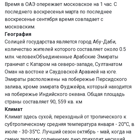
Время в ОАЭ опережает московское на 1 час. С
последнего воскресенья марта по последнее
воскресенье сентября время совпадает с
московским.
География
Солицей государства является город Абу-Даби,
количество жителей которого составляет около 0.5
млн. человекОбъединенные Арабские Эмираты
граничат с Катаром на северо-западе, Султанатом
Оман на востоке и Саудовской Аравией на юге.
Эмираты расположены на побережье Персидского
залива, кроме эмирата Фуджейра, который находится
на побережье Индийского океана. Общая площадь
страны составляет 90, 559 кв. км
Климат
Климат здесь сухой, переходный от тропического к
субтропическому средняя температура января - 20°С, в
июле - 30-35°С. Лучший сезон октябрь - май, когда на
смену теплому солнечному дню приходит несущий